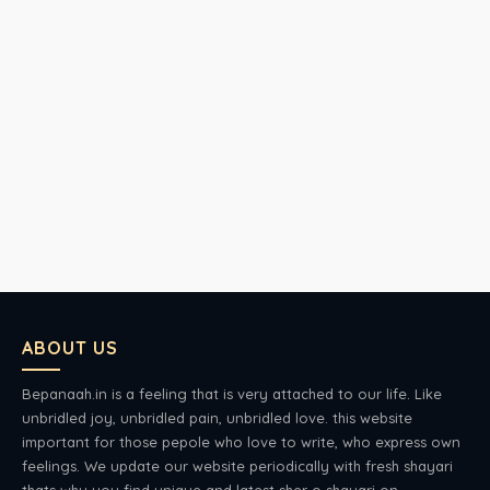
ABOUT US
Bepanaah.in is a feeling that is very attached to our life. Like
unbridled joy, unbridled pain, unbridled love. this website
important for those pepole who love to write, who express own
feelings. We update our website periodically with fresh shayari
thats why you find unique and latest sher o shayari on