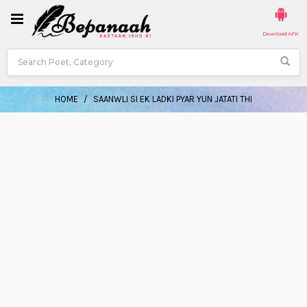
Download APK
HOME
SAANWLI SI EK LADKI PYAR YUN JATATI THI