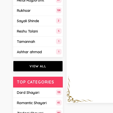
Hetal Rajpurohit
Rukhsar
128
Sayali Shinde
2
Reshu Tolani
5
Tamannah
1
Ashhar ahmad
1
VIEW ALL
TOP CATEGORIES
Dard Shayari
133
Romantic Shayari
65
130