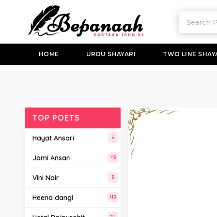
HOME
URDU SHAYARI
TWO LINE SHAY
TOP POETS
Hayat Ansari
5
Jami Ansari
113
Vini Nair
3
Heena dangi
115
21