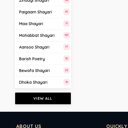
Zindagi Shayari
Paigaam Shayari
41
Maa Shayari
11
Mohabbat Shayari
107
Aansoo Shayari
17
Barish Poetry
10
Bewafa Shayari
25
Dhoka Shayari
16
VIEW ALL
ABOUT US
QUICKLY